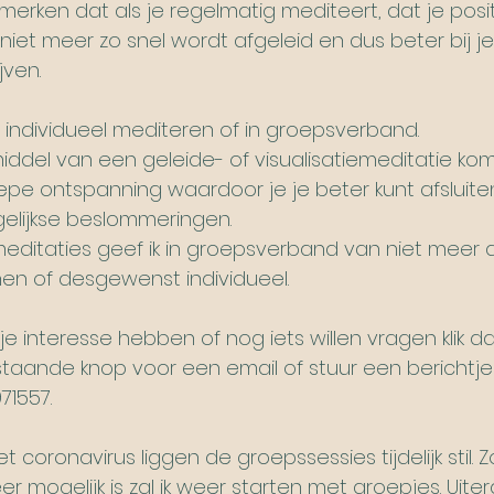
 merken dat als je regelmatig mediteert, dat je posi
niet meer zo snel wordt afgeleid en dus beter bij je
jven.
t individueel mediteren of in groepsverband.
iddel van een geleide- of visualisatiemeditatie kom 
epe ontspanning waardoor je je beter kunt afsluite
elijkse beslommeringen.
editaties geef ik in groepsverband van niet meer 
en of desgewenst individueel.
je interesse hebben of nog iets willen vragen klik d
taande knop voor een email of stuur een berichtje
71557.
 het coronavirus liggen de groepssessies tijdelijk stil. 
r mogelijk is zal ik weer starten met groepjes. Uite