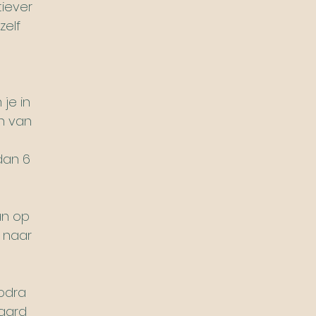
tiever
zelf
je in
n van
dan 6
an op
 naar
Zodra
raard