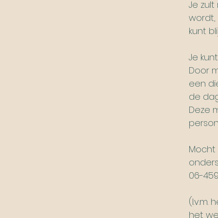
Je zult
wordt, 
kunt bli
Je kun
Door m
een di
de dag
Deze m
person
Mocht 
onders
06-459
(I.v.m.
het wee