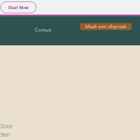
Start Now
Maak een afspraak
Contact
 Door
den.